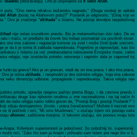
 o
‘ibadetu
(obožavanju). Ono je usljovljeno sa
fi sebil Allah.
 tri puta, "Ono nema nikakvu božansku nagradu." (Druga osoba) je upitala
bil Allah
(borac na Allahovom putu)?" Poslanik je odgovorio, "(Onaj koji se
uta." Ovo je značenje
"džihada"
u Islamu. Ne postoji dovoljno raspoloživog
džihad
nije ostao izuzetkom pravilu. Bio je metamorfoziran isto tako. Da se
tu i maču, on predlaže da čovek bio trebao posmatrati iza površnih stvari.
gu, ako ono ima zakone i regulacije korisne za svet i može činiti ljude srećnim,
 da li je istina ili zabluda napredovala. Pogrešno je rapsravljati, kao što
nu karikaturu o Islamu za već predrasudama natovarene Evropske mase, zašto
ska religija, nije izostavila potrebu ratovanja i naprotiv dala je zapoved toj
 funkcija gneva? Ako je on gnevan, sledi da on ima prava. I ako ima prava,
. Ovo je istina
džihada
, i neophodni je deo istinske religije, koja ima zakone
nema neku dimenziju odbrane, propagande i napredovanja. Takva religija nije
 ljudsku prirodu, upravlja njegovu pažnju prema Bogu, i da zasniva pravdu i
korištavaju druge kao njihovim oruđima u ime nacionalizma i na taj način ih
rditi da naša religija samo toliko govori da, "Postoji Bog i postoji Poslanik?" I
 koji siljuju dostojanstvo, živote, i prava čovečanstva? Možete li nazvati ovo
 se ili potčiniti i reći, "Mi smo Muslimani," u slučaju čijem oni postaju vaša
ostaju
dhimmi
, zaštićena manjina. U takvom slučaju, oni ponovo imaju ista
Arapa. Kriterijum superiornosti je pobožnost. [to pobožniji to, superiorniji.
e može reći, "Zato što sam ja Arapin i prihvatio sam Islam pre nego što si ti,