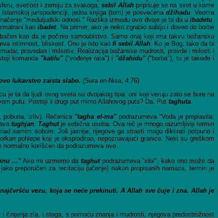
feru, svetlost i zemlju za svakoga,
sebil Allah
pripisuje se na svet u kome
Islamskoj jurispodenciji, jedna knjiga (tom) je posvećena
džihadu
. Veoma
značenje "međuljudski odnosi." Razlika između ovo dvoje je ta da u
ibadetu
,
azmatrani kao
ibadet
. Na primer, ako je neko zgrabio sablju i doveo do borbe
bačen kao da je počinio samoubistvo. Samo onaj koji ima takvu božansku
 intimnost, bliskost. Ono je isto kao
fi sebil Allah
. Ko je Bog, tako da bi
udar, pravedan i milsotiv. Realizacija božanske mudrosti, pravde i milosti i
stoji komanda
"katilu"
("vođenje rata") i
"džahidu"
("borba"), tu je takođe i
novo lukavstvo zaista slabo.
(Sura en-Nisa, 4:76)
 je ta da ljudi ovog sveta su dvojakog tipa: oni koji veruju zato se bore na
lahovom putu. Postoji li drugi put mimo Allahovog puta? Da. Put
taghuta
.
, pobuna, izliv). Rečenica
"tagha el-ma"
podrazumeva "Voda je preplavila;
java
tughjan
.
Taghut
je sebična osoba. Ova reč je mnogo razumljiviji termin
in nad samim sobom. Još jasnije, njegove ga strasti mogu diktirati potpuno i
orkan pohlepe koji je eksplodirao, nepoznavajući granice. Neki su greškom
e normalno korišćen da podrazumeva ovo.
nu ..."
Ako mi uzmemo da
taghut
podrazumeva "idol", kako ono može da
e jako preporučen za recitaciju (učenje) nakon propisanih namaza, termin je
 najčvršću vezu, koja se neće prekinuti. A Allah sve čuje i zna. Allah je
i i činjenja zla, i stoga, s pomoću znanja i mudrosti, njegova predostrožnost