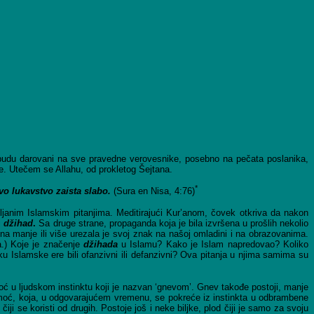
vi budu darovani na sve pravedne verovesnike, posebno na pečata poslanika,
rne. Utečem se Allahu, od prokletog Šejtana.
*
vo lukavstvo zaista slabo.
(Sura en Nisa, 4:76)
vljanim Islamskim pitanjima. Meditirajući Kur’anom, čovek otkriva da nakon
i
džihad
.
Sa druge strane, propaganda koja je bila izvršena u prošlih nekolio
na manje ili više urezala je svoj znak na našoj omladini i na obrazovanima.
ja.) Koje je značenje
džihada
u Islamu? Kako je Islam napredovao? Koliko
ku Islamske ere bili ofanzivni ili defanzivni? Ova pitanja u njima samima su
moć u ljudskom instinktu koji je nazvan ‘gnevom’. Gnev takođe postoji, manje
enu moć, koja, u odgovarajućem vremenu, se pokreće iz instinkta u odbrambene
i se koristi od drugih. Postoje još i neke biljke, plod čiji je samo za svoju