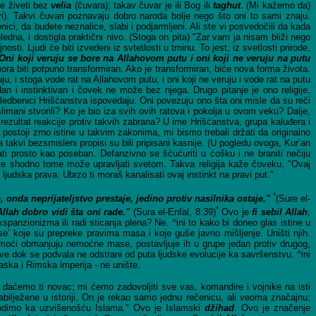
že živeti bez
velia
(čuvara); takav čuvar je ili Bog ili
taghut
. (Mi kažemo da)
i). Takvi čuvari poznavaju dobro naroda bolje nego što oni to sami znaju.
ici, da budete neznalice, slabi i podjarmljeni. Ali ste vi posvedočili da kada
edna, i dostigla praktični nivo. (Stoga on pita) "Zar vam ja nisam bliži nego
jnosti. Ljudi će biti izvedeni iz svtetlosti u tminu. To jest; iz svetlosti prirode,
Oni koji veruju se bore na Allahovom putu i oni koji ne veruju na putu
 mora biti potpuno transformiran. Ako je transformiran, biće nova forma života.
ju, i stoga vode rat na Allahovom putu, i oni koji ne veruju i vode rat na putu
dan i instinktivan i čovek ne može bez njega. Drugo pitanje je ono religije,
 sledbenici Hrišćanstva ispovedaju. Oni povezuju ono šta oni misle da su reči
limani stvorili? Ko je bio iza svih ovih ratova i pokolja u ovom veku? Dalje,
 rezultat reakcije protiv takvih zabrana? U ime Hrišćanstva, grupa kaluđera i
ostoji zrno istine u takvim zakonima, mi bismo trebali držati da originalno
da takvi bezsmisleni propisi su bili pripisani kasnije. (U pogledu ovoga, Kur’an
i prosto kao poseban. Defanzivno se šćućuriti u ćošku i ne braniti nečiju
jekte shodno tome može upravljati svetom. Takva religija kaže čoveku, "Ovaj
 ljudska prava. Ubrzo ti moraš kanalisati ovaj instinkt na pravi put."
*
nda neprijateljstvo prestaje, jedino protiv nasilnika ostaje.
"
(Sure el-
*
Allah dobro vidi šta oni rade."
(Sura el-Enfal, 8:39)
Ovo je
fi sebil
Allah
,
kspanzionizma ili radi sticanja plena? Ne. ^ini to kako bi doneo glas istine u
ase’ koje su prepreke pravima masa i koje guše javno mišljenje. Uništi njih.
moći obmanjuju nemoćne mase, postavljuje ih u grupe jedan protiv drugog,
sve dok se podvala ne odstrani od puta ljudske evolucije ka savršenstvu. ^ini
aska i Rimska imperija - ne unište.
 daćemo ti novac; mi ćemo zadovoljiti sve vas, komandire i vojnike na isti
abilježene u istoriji. On je rekao samo jednu rečenicu, ali veoma značajnu:
vodimo ka uzvišenošću Islama." Ovo je Islamski
džihad
. Ovo je značenje