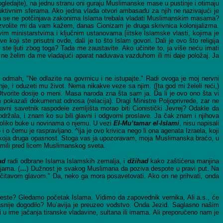
ledajte), na jednu stranu oni guraju Muslimanske mase u pustinje i otimaju
uktivnim sferama. Ako jedna vlada otvori ambasadu za njih ne nazivajući je
 koja se ne potčinjava zakonima Islama trebala vladati Muslimanskim masama?
Dozvolite mi da vam kažem, danas Cionizam je druga skrivnica kolonijalizma.
vim ministarstvima i ključnim ustanovama [iitske Islamske vlasti, kojima je
e koji ste prisutni ovde, dali je to što Islam govori. Dali je ovo što religija
ste ljuti zbog toga? Tada me zaustavite. Ako učinite to, ja više neću imati
 ne želim da me vladajući aparat naduvava vazduhom ili mi daje položaj. Ja
odmah, "Ne odlazite na govrnicu i ne istupajte." Radi ovoga je moj nervni
nje, i oduzeti mu život. Nema nikakve veze sa njim. ([ta god mi želeli reći,)
tvorite dosije o meni. Masa naroda zna šta sam ja. Da li je ovo ono šta vi
pokazali dokumenat odnosa (relacija). Dragi Ministre Poljoprivrede, zar ne
vni savetnik raspodele zemljišta morao biti Cionistički Jevrej? Odakle da
ala, i znam ko su bili glavni i odgvorni proslave. Ja čak znam i njihova
e toliko buke u novinama o njemu. U vezi
El-Mu
’tamar el-Islami
, nisu napisali
 o čemu je raspravljano. ^ija je ovo krivica nego li ona agenata Izraela, koji
lo koja druga opasnost. Stoga vas ja upozoravam, moja Muslimanska braćo, u
amili pred licem Muslimanskog sveta.
ad
radi odbrane Islama Islamskih zemalja, i
džihad
kako zaštićena manjina
jama. (
…
) Dužnost je svakog Muslimana da poziva despote u pravi put. Na
sa čitavom glavom." Da, neko ga mora posavetovati. Ako on ne prihvati, onda
jeste? Gledamo početak Islama. Vidimo da zapovednik vernika, Ali a.s., će
kasnije dogodilo? Mu’avija je preuzeo vođstvo. Onda Jezid. Saglasno našim
 u ime jačanja tiranske vladavine, sultana ili imama. Ali preporučeno nam je