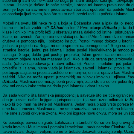
superiorniji sam od ne-Arapa do koga je Islam dospeo kasnije." Devijacije
Islamu. "Islam je došao iz naše zemlje, i stoga mi imamo prava nad drugim
Sumnje koje su savremeni predstavnici stranaca upotrebili da podele Musl
oslobađanju ljudi sveta, kao što su to naši predci radili u početku Islama!
Moželi na svetu biti neka religija koja je Božanska vera a ipak da joj ned
bismo mi trebali voditi rat?
Džihad
sa kim? Prvo pitanje
džihada
je ta da I
klase i oni kojiima profit leži u okretanju masa daleko od istine i pristupanj
klase, će uvenuti. Zar nije bio ovo slučaj i u Iranu? Ako čitamo dve stranice 
društva je pomogao njih, i pokazao im put. Postoji mnogo dokaza u istorij
jednaki u pogledu na Boga, mi smo spremni da pomognemo." Stoga su se mase po
stranice istorije, jednu pre Islama i jednu posle! Neočekivano je mnogo p
naslagu. Stoga, dokle god postoji prepreka, Islam govori da se mora otklon
namerom objave
risalata
masama ljudi. Ako je druga strana prouzrokovala 
sada, (ratotvi napredovanja i ratovi odbrane). Postoji, međutim, još jedan
proističe iz Islama, njena vlada je Islamska, zakoni i Islamski propisi s
postupaju saglasno propisa zaštićene mmanjine, oni su, upravo kao Muslima
zaštititi. Niko ne može upasti (uznemiriti) na njihovu imovinu i njihovu č
džihada
. Muslimani se moraju boriti protiv njih, zato što su se oni pobunili
dok oni onako kako treba ne dođu pod Islamsku vlast i zakon.
Da sada vidimo šta Islamska jurispodencija savetuje što se tiče ograničen
deo je u svim našim knjigama jurispodencije, i ja sam uzeo odlomak iz
El
kako bi bio imun na štete od Muslimana. Jedan mora platiti vrstu poreza
sme krasti imovinu Muslimana, i ne sme sarađivati sa neprijateljima Islama. P
i ne sme zvoniti crkvena zvona. Ako oni izgrade novu crkvu, mora se uništi
Ko poseduje povesnu zgradu Lalehzara i Istambul? Ko su oni koji u ovoj d
kradu imovinu Muslimana i pomažu Izraelcima i međunarodne Cioniste. Ko su 
takve stvari, Božjom voljom, se ne bi trebale dešavati u našoj zemlji. Uzima