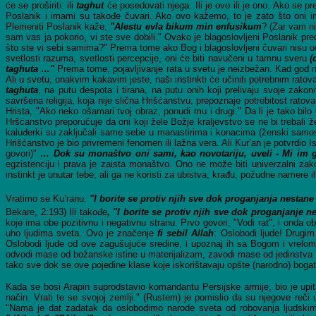
će se proširiti: ili
taghut
će posedovati njega. Ili je ovo ili je ono. Ako se p
Poslanik i imami su takođe čuvari. Ako ovo kažemo, to je zato što oni 
Plemeniti Poslanik kaže,
"Alestu evla bikum min enfusikum
? (Zar vam ni
sam vas ja pokorio, vi ste sve dobili." Ovako je blagoslovljeni Poslanik pre
što ste vi sebi samima?" Prema tome ako Bog i blagoslovljeni čuvari nisu od
svetlosti razuma, svetlosti percepcije, oni će biti navučeni u tamnu sveru
(
taghuta …"
Prema tome, pojavljivanje rata u svetu je neizbežan. Kad god nema 
Ali u svetu, onakvim kakavim jeste, naši instinkti će učiniti potrebnim ratova
taghuta
, na putu despota i tirana, na putu onih koji prelivaju svoje zakon
savršena religija, koja nije slična Hrišćanstvu, prepoznaje potrebitost rato
Hrista, "Ako neko ošamari tvoj obraz, ponudi mu i drugi." Da li je tako bilo
Hršćanstvo preporučuje da oni koji žele Božje kraljevstvo se ne bi trebali ž
kaluđerki su zaključali same sebe u manastirima i konacima (ženski samosta
Hrišćanstvo je bio privremeni fenomen ili lažna vera. Ali Kur’an je potvrdio Is
govori)"
…
Dok su monaštvo oni sami, kao novotariju, uveli - Mi im 
egzistenciju i prava je zaista monaštvo. Ono ne može biti univerzalni zako
instinkt je unutar tebe; ali ga ne koristi za ubistva, krađu, požudne namere il
Vratimo se Ku’ranu.
"I borite se protiv njih sve dok proganjanja
nestane 
Bekare, 2:193) Ili takođe
,
"I borite se protiv njih sve dok proganjanje n
koje ima obe pozitivnu i negativnu stranu. Prvo govori, "Vodi rat", i onda ob
uho ljudima sveta. Ovo je značenje
fi sebil Allah
: Oslobodi ljude! Drugim
Oslobodi ljude od ove zagušujuće sredine, i upoznaj ih sa Bogom i vrelo
odvodi mase od božanske istine u materijalizam, zavodi mase od jedinstva Bog
tako sve dok se ove pojedine klase koje iskorištavaju opšte (narodno) bogats
Kada se bosi Arapin suprodstavio komandantu Persijske armije, bio je upit
način. Vrati te se svojoj zemlji." (Rustem) je pomislio da su njegove reči
"Nama je dat zadatak da oslobodimo narode sveta od robovanja ljudskim