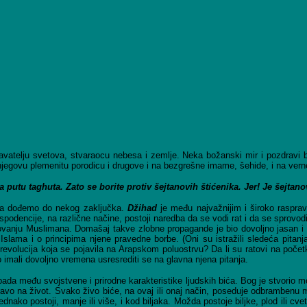
državatelju svetova, stvaraocu nebesa i zemlje. Neka božanski mir i pozdra
 na njegovu plemenitu porodicu i drugove i na bezgrešne imame, šehide, i na ve
 putu taghuta. Zato se borite protiv šejtanovih štićenika. Jer! Je šejtano
 da dođemo do nekog zaključka.
Džihad
je među najvažnijim i široko raspra
rispodencije, na različne načine, postoji naredba da se vodi rat i da se sprovod
edovanju Muslimana. Domašaj takve zlobne propagande je bio dovoljno jasan i 
i Islama i o principima njene pravedne borbe. (Oni su istražili sledeća pitan
 revolucija koja se pojavila na Arapskom poluostrvu? Da li su ratovi na počet
o imali dovoljno vremena usresrediti se na glavna njena pitanja.
pada među svojstvene i prirodne karakteristike ljudskih bića. Bog je stvorio 
iti pravo na život. Svako živo biće, na ovaj ili onaj način, poseduje odbramb
stoji, manje ili više, i kod biljaka. Možda postoje biljke, plod ili cvet čij