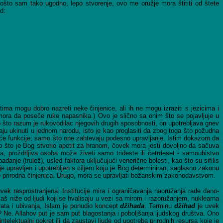
"Pošto sam tako ugodno, lepo stvorenje, ovo me oružje mora štititi od štete
d:
tima mogu dobro nazreti neke činjenice, ali ih ne mogu izraziti s jezicima i
ora da poseče ruke napasnika.) Ovo je slično sa onim što se pojavljuje u
o što razum je rukovodilac njegovih drugih sposobnosti, on upotrebljava gnev
baju ukinuti u jednom narodu, isto je kao proglasiti da zbog toga što požudna
uće funkcije; samo što one zahtevaju podesno upravljanje. Istim dokazom da
o što je Bog stvorio apetit za hranom, čovek mora jesti dovoljno da sačuva
ina, proždrljiva osoba može živeti samo trideste ili četrdeset - samoubistvo
nje (trulež), usled faktora uključujući venerične bolesti, kao što su sifilis
e upravljen i upotrebljen s ciljem koju je Bog determinirao, saglasno zakonu
e prirodna činjenica. Drugo, mora se upravljati božanskim zakonodavstvom.
uvek rasprostranjena. Institucije mira i ograničavanja naoružanja rade dano-
š niže od ljudi koji se hvalisaju u vezi sa mirom i razoružanjem, nuklearna
rata i ubivanja, Islam je ponudio koncept
džihada
. Terminu
džihad
je uvek
 Ne. Allahov put je sam put blagostanja i poboljšanja ljudskog društva. Ono
ntelektualni pokret ili da zaustavi ljude od upotreba prirodnih resursa koje je