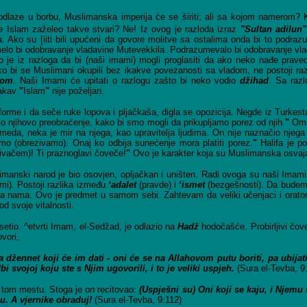
odlaze u borbu, Muslimanska imperija će se širiti; ali sa kojom namerom? K
je Islam zaželeo takve stvari? Ne! Iz ovog je razloda izraz
"Sultan adilun"
 Ako su [iiti bili upućeni da govore molitve sa ostalima onda bi to podraz
azumelo bi odobravanje vladavine Mutevekkila. Podrazumevalo bi odobravanje 
 je iz razloga da bi (naši imami) mogli proglasiti da ako neko nađe prav
o bi se Muslimani okupili bez ikakve povezanosti sa vladom, ne postoji raz
dom
. Naši Imami će upitati o razlogu zašto bi neko vodio
džihad
. Sa raz
Takav
"
Islam
"
nije poželjan.
eforme i da seče ruke lopova i pljačkaša, digla se opozicija. Negde iz Turkes
o njihovo preobraćenje, kako bi smo mogli da prikupljamo porez od njih.
"
Omer
da, neka je mir na njega, kao upravitelja ljudima. On nije naznačio njega
mo (obrezivamo). Onaj ko odbija sunećenje mora platiti porez.
"
Halifa je p
ivačem)! Ti praznoglavi čoveče!
"
Ovo je karakter koja su Muslimanska osvaja
limanski narod je bio osovjen, opljačkan i uništen. Radi ovoga su naši Imami
mi). Postoji razlika između
‘adalet
(pravde) i
‘ismet
(bezgešnosti). Da budemo
a nama. Ovo je predmet u samom sebi. Zahtevam da veliki učenjaci i oratori is
od svoje vitalnosti.
setio. ^etvrti Imam, el-Sedžad, je odlazio na
Hadž
hodočašće. Probirljivi čove
vori,
džennet koji će im dati - oni će se na Allahovom putu boriti, pa ubijati 
svojoj koju ste s Njim ugovorili, i to je veliki uspjeh.
(Sura el-Tevba, 9:
a tom mestu. Stoga je on recitovao:
(Uspješni su) Oni koji se kaju, i Njemu s
u. A vjernike obraduj!
(Sura el-Tevba, 9:112)