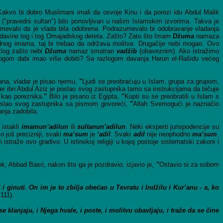
akvo bi dobro Muslimani imali da osvoje Kinu i da porezi idu Abdul Malik
("pravedni sultan") bilo ponovljivan u našim Islamskim izvorima. Takva je
umevalo da je vlada bila odobrena. Podrazumevalo bi odobravanje vladanja
vladavine tog i tog Omajadskog deteta. Zašto? Zato što Imam
Džuma
namaza
ednog imama, taj bi trebao da održava molitve. Drugačije nebi mogao. Ovo
log zašto nebi
Džuma
namaz smatran
vadžib
(obaveznim). Ako istražimo
logom dabi imao više dobiti? Sa razlogom davanja Harun el-Rašidu većeg
tana, vladar je pisao njemu,
"
Ljudi se preobraćuju u Islam, grupa za grupom,
 ibn Abdul Aziz je poslao svog zastupnika tamo sa instrukcijama da bičuje
 kao poreznika.
"
Bilo je pisano iz Egipta,
"
Kopti su se preobratili u Islam s
oslao svog zastupnika sa pismom govoreći,
"
Allah Svemogući je naznačio
nja zadobila.
 istakli
imamun
’adilun
ili
sultanun
’adilun
. Neki eksperti jurispodencije su
 još precizniji, svaki
ma
’sum
je
‘adil
. Svaki
adil
nije neophodno
ma
’sum
.
traže ovo gradivo. U istinskoj religiji u kojoj postoje sistematski zakoni i
k, Abbad Basri, nakon što ga je pozdravio, izjavio je,
"
Ostavio si za sobom
i ginuti. On im je to zbilja obećao u Tevratu i Indžilu i Kur
’anu - a, ko
111).
e klanjaju, i Njega hvale, i poste, i molitvu obavljaju, i traže da se čine