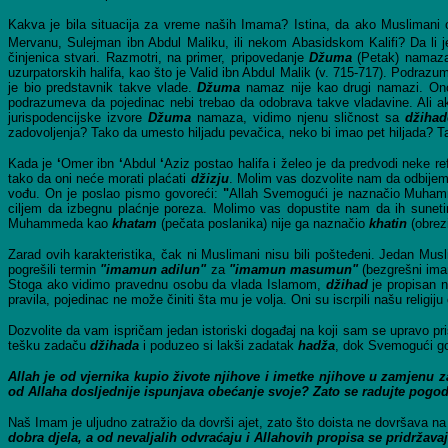
Kakva je bila situacija za vreme naših Imama? Istina, da ako Muslimani 
Mervanu, Sulejman ibn Abdul Maliku, ili nekom Abasidskom Kalifi?
Da li 
činjenica stvari. Razmotri, na primer, pripovedanje
Džuma
(Petak) namaza.
uzurpatorskih halifa, kao što je Valid ibn Abdul Malik (v. 715-717). Podr
je bio predstavnik takve vlade.
Džuma
namaz nije kao drugi namazi. Ono
podrazumeva da pojedinac nebi trebao da odobrava takve vladavine. Ali ak
jurispodencijske izvore
Džuma
namaza, vidimo njenu sličnost sa
džiha
zadovoljenja? Tako da umesto hiljadu pevačica, neko bi imao pet hiljada? 
Kada je
‘
Omer ibn
‘
Abdul
‘
Aziz postao halifa i želeo je da predvodi neke r
tako da oni neće morati plaćati
džizju
. Molim vas dozvolite nam da odbijem
vođu. On je poslao pismo govoreći:
"
Allah Svemogući je naznačio Muhamme
ciljem da izbegnu plaćnje poreza. Molimo vas dopustite nam da ih suneti
Muhammeda kao
khatam
(pečata poslanika) nije ga naznačio
khatin
(obrez
Zarad ovih karakteristika, čak ni Muslimani nisu bili pošteđeni. Jedan Mus
pogrešili termin
"imamun adilun"
za
"imamun masumun"
(bezgrešni ima
Stoga ako vidimo pravednu osobu da vlada Islamom,
džihad
je propisan n
pravila, pojedinac ne može činiti šta mu je volja. Oni su iscrpili našu religiju 
Dozvolite da vam ispričam jedan istoriski događaj na koji sam se upravo pri
tešku zadaču
džihada
i poduzeo si lakši zadatak
hadža
, dok Svemogući go
Allah je od vjernika kupio živote njihove i imetke njihove u zamjenu za 
od Allaha dosljednije ispunjava obećanje svoje? Zato se radujte pogodbi 
Naš Imam je uljudno zatražio da dovrši ajet, zato što doista ne dovršava n
dobra djela, a od nevaljalih odvraćaju i Allahovih propisa se pridržavaj