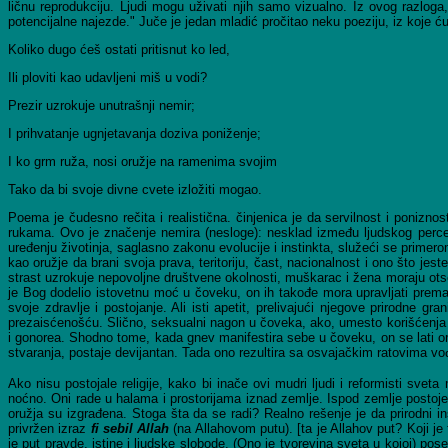
ličnu reprodukciju. Ljudi mogu uživati njih samo vizualno. Iz ovog razloga
potencijalne najezde." Juče je jedan mladić pročitao neku poeziju, iz koje ću
Koliko dugo ćeš ostati pritisnut ko led,
Ili ploviti kao udavljeni miš u vodi?
Prezir uzrokuje unutrašnji nemir;
I prihvatanje ugnjetavanja doziva poniženje;
I ko grm ruža, nosi oružje na ramenima svojim
Tako da bi svoje divne cvete izložiti mogao.
Poema je čudesno rečita i realistična. činjenica je da servilnost i ponizno
rukama. Ovo je značenje nemira (nesloge): nesklad između ljudskog perce
uređenju životinja, saglasno zakonu evolucije i instinkta, služeći se prime
kao oružje da brani svoja prava, teritoriju, čast, nacionalnost i ono što je
strast uzrokuje nepovoljne društvene okolnosti, muškarac i žena moraju ot
je Bog dodelio istovetnu moć u čoveku, on ih takođe mora upravljati prema
svoje zdravlje i postojanje. Ali isti apetit, prelivajući njegove prirodne 
prezaisćenošću. Slično, seksualni nagon u čoveka, ako, umesto korišćenja za 
i gonorea. Shodno tome, kada gnev manifestira sebe u čoveku, on se lati oru
stvaranja, postaje devijantan. Tada ono rezultira sa osvajačkim ratovima 
Ako nisu postojale religije, kako bi inače ovi mudri ljudi i reformisti sve
noćno. Oni rade u halama i prostorijama iznad zemlje. Ispod zemlje postoje
oružja su izgrađena. Stoga šta da se radi? Realno rešenje je da prirodni 
privržen izraz
fi sebil Allah
(na Allahovom putu). [ta je Allahov put? Koji 
je put pravde, istine i ljudske slobode. (Ono je tvorevina sveta u kojoj) pose