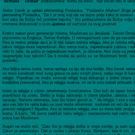
"džihada"
.
"Džihad"
podrazumeva "borbu za istinu", nije sličan ratu ili ubi
Jedan čovek je upitao plemenitog Poslanika, "Poslaniče Allahov! (Koja j
plemenitog Poslanika, "Da li je onaj koji ide na bojno polje kako bi testirao
bori tako da Božja reč postane najviša," što podrazumeva da Božja volja 
vremena diskutovati o svim
ajetima
od važnosti za ovaj predmet.
Kratko nakon prve generacije Islama, Muslimani su devijisali. Tokom Omaj
pozovemo na Engleza, Tomas Karlajla. U nemogućnosti sam da ga navodim dir
Ovo je realno pitanje da li je ili nije Islam istinita religija. Ako je istinit
takva religija mora napredovati. Ako nema mača, napredovaće zubima i nokti
neki to rade, da pošto je napredovao mačem, je obmana. Ako niste sa predr
raspravljate kao takvim? Da li mislite da pošto su se Muslimani borili, Islam
posledici.
Ako biljka nema cveta, nema razloga za nju da ima bodlje. Ako čovek nema 
on mora kanalisati moć svog gneva na putu svojih prava, radije nego ih kana
religije. Pojedinac ne može verovati religiji koja dokazuje s jedne strane
kredibilna (verovatna). Ako je religija ovakva, mi ne bi smo trebali prihvatit
Islam je religija s ciljem reformiranja čovečanstva. Ono teži da spasi čov
pravičnost na svetu. Došlo je kraju ratovanju s ciljem pljačke, ubistva i 
razaraju. Namera ratovanja, kao što Islam govori je, " da religija, i sve u njoj
ako vas bilo ko upita kako se svet može reformirati, možeteli im reći da svet
pravom religijom? Nipošto. Ako je istinska religija, ono se mora latiti oružj
braća, ili kažu, "Mi ćemo zadržati našu religiju i nastavićemo naš način ob
prava kao Muslimani.
Arapin ne može reći, "Zato što je religija došla iz moje zemlje, ja sam supe
Zakon je univerzalan. Dali je osoba u pitanju Kinez, Rimljanin, beo ili crn, 