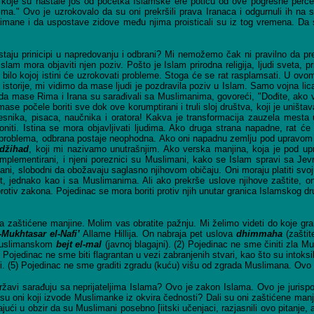
 koje su nastale još od početka Islamske ere potiču od ove pogrešne percep
a." Ovo je uzrokovalo da su oni prekršili prava Iranaca i odgurnuli ih na s
imane i da uspostave zidove među njima proisticali su iz tog vremena. Da sm
ostaju prinicipi u napredovanju i odbrani? Mi nemožemo čak ni pravilno da pr
slam mora objaviti njen poziv. Pošto je Islam prirodna religija, ljudi sveta, pr
e bilo kojoj istini će uzrokovati probleme. Stoga će se rat rasplamsati. U ovom
istorije, mi vidimo da mase ljudi je pozdravila poziv u Islam. Samo vojna lica,
i da mase Rima i Irana su sarađivali sa Muslimanima, govoreći, "Dođite, ako
čele boriti sve dok ove korumptirani i truli sloj društva, koji je uništavao 
esnika, pisaca, naučnika i oratora! Kakva je transformacija zauzela mesta u
iti. Istina se mora objavljivati ljudima. Ako druga strana napadne, rat će u
problema, odbrana postaje neophodna. Ako oni napadnu zemlju pod upravom I
džihad
, koji mi nazivamo unutrašnjim. Ako verska manjina, koja je pod up
u implementirani, i njeni poreznici su Muslimani, kako se Islam spravi sa J
ni, slobodni da obožavaju saglasno njihovom običaju. Oni moraju platiti svo
ast, jednako kao i sa Muslimanima. Ali ako prekrše uslove njihove zaštite, 
 protiv zakona. Pojedinac se mora boriti protiv njih unutar granica Islamskog d
ja zaštićene manjine. Molim vas obratite pažnju. Mi želimo videti do koje g
-Mukhtasar el-Nafi
’
Allame Hillija. On nabraja pet uslova
dhimmaha
(zaštit
 Muslimanskom
bejt el-mal
(javnoj blagajni). (2) Pojedinac ne sme činiti zl
ojedinac ne sme biti flagrantan u vezi zabranjenih stvari, kao što su intoksik
ti. (5) Pojedinac ne sme graditi zgradu (kuću) višu od zgrada Muslimana. Ovo
ržavi sarađuju sa neprijateljima Islama? Ovo je zakon Islama. Ovo je juris
oni koji izvode Muslimanke iz okvira čednosti? Dali su oni zaštićene manjine?
jući u obzir da su Muslimani posebno [iitski učenjaci, razjasnili ovo pitanje