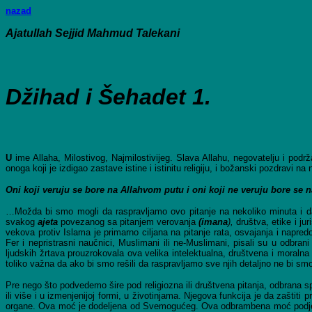
nazad
Ajatullah Sejjid Mahmud Talekani
Džihad i Šehadet 1.
U
ime Allaha, Milostivog, Najmilostivijeg. Slava Allahu, negovatelju i po
onoga koji je izdigao zastave istine i istinitu religiju, i božanski pozdravi
Oni koji veruju se bore na Allahvom putu i oni koji ne veruju bore se na
…Možda bi smo mogli da raspravljamo ovo pitanje na nekoliko minuta i
svakog
ajeta
povezanog sa pitanjem verovanja
(imana
),
društva, etike i ju
vekova protiv Islama je primarno ciljana na pitanje rata, osvajanja i napr
Fer i nepristrasni naučnici, Muslimani ili ne-Muslimani, pisali su u odbran
ljudskih žrtava prouzrokovala ova velika intelektualna, društvena i moralna
toliko važna da ako bi smo rešili da raspravljamo sve njih detaljno ne bi sm
Pre nego što podvedemo šire pod religiozna ili društvena pitanja, odbrana s
ili više i u izmenjenijoj formi, u životinjama. Njegova funkcija je da zašt
organe. Ova moć je dodeljena od Svemogućeg. Ova odbrambena moć podjednako po