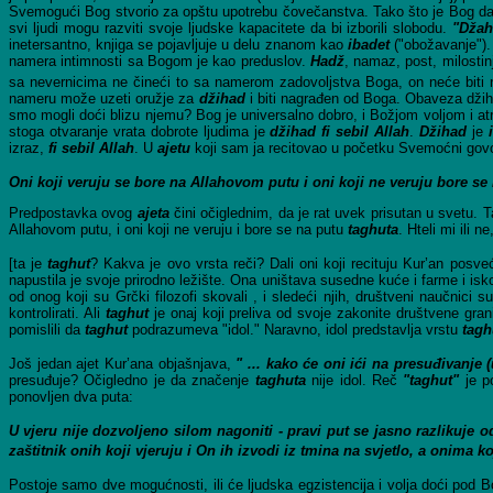
Svemogući Bog stvorio za opštu upotrebu čovečanstva. Tako što je Bog dao 
svi ljudi mogu razviti svoje ljudske kapacitete da bi izborili slobodu.
"Džah
inetersantno, knjiga se pojavljuje u delu znanom kao
ibadet
("obožavanje").
namera intimnosti sa Bogom je kao preduslov.
Hadž
, namaz, post, milostin
sa nevernicima ne čineći to sa namerom zadovoljstva Boga, on neće biti n
nameru može uzeti oružje za
džihad
i biti nagrađen od Boga. Obaveza dž
smo mogli doći blizu njemu? Bog je universalno dobro, i Božjom voljom i atr
stoga otvaranje vrata dobrote ljudima je
džihad fi sebil Allah
.
Džihad
je
izraz,
fi sebil Allah
. U
ajetu
koji sam ja recitovao u početku Svemoćni govo
Oni koji veruju se bore na Allahovom putu i oni koji ne veruju bore se n
Predpostavka ovog
ajeta
čini očiglednim, da je rat uvek prisutan u svetu. 
Allahovom putu, i oni koji ne veruju i bore se na putu
taghuta
. Hteli mi ili 
[ta je
taghut
? Kakva je ovo vrsta reči? Dali oni koji recituju Kur’an posv
napustila je svoje prirodno ležište. Ona uništava susedne kuće i farme i isk
od onog koji su Grčki filozofi skovali , i sledeći njih, društveni naučnici
kontrolirati. Ali
taghut
je onaj koji preliva od svoje zakonite društvene gr
pomislili da
taghut
podrazumeva "idol." Naravno, idol predstavlja vrstu
tagh
Još jedan ajet Kur’ana objašnjava,
" ... kako će oni ići na presuđivanje
presuđuje? Očigledno je da značenje
taghuta
nije idol. Reč
"taghut"
je po
ponovljen dva puta:
U vjeru nije dozvoljeno silom nagoniti - pravi put se jasno razlikuje od
zaštitnik onih koji vjeruju i On ih izvodi iz tmina na svjetlo, a onima ko
Postoje samo dve mogućnosti, ili će ljudska egzistencija i volja doći pod Bo