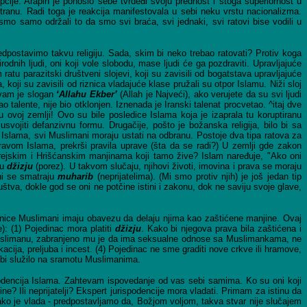
cije. Arapin je ponosio sebe tvrdeđi svoju prednost i stoga superiornost u
tranu. Radi toga je reakcija manifestovala u sebi neku vrstu nacionalizma.
o samo održali to da smo svi braća, svi jednaki, svi ratovi bise vodili u
edpostavimo takvu religiju. Sada, skim bi neko trebao ratovati? Protiv koga
irodnih ljudi, oni koji vole slobodu, mase ljudi će ga pozdraviti. Upravljajuće
 ratu parazitski društveni slojevi, koji su zavisili od bogatstava upravljajuće
 koji su zavisili od riznica vladajuće klase pružali su otpor Islamu. Niži sloj
 vam je slogan
‘Allahu Ekber’
(Allah je Najveći), ako verujete da su svi ljudi
talente, nije bio otklonjen. Iznenada je Iranski talenat procvetao. ^itaj dve
 ovoj zemlji! Ovo su bile posledice Islama koja je izaprala tu koruptiranu
svojiti defanzivnu formu. Drugačije, pošto je božanska religija, bilo bi sa
slama, svi Muslimani moraju ustati na odbranu. Postoje dva tipa ratova za
ravom Islama, prekrši pravila uprave (šta da se radi?) U zemlji gde zakon
evrejskim i Hrišćanskim manjinama koji tamo žive? Islam naređuje, "Ako oni
ju
džizju
(porez). U takvom slučaju, njihovi životi, imovina i prava se moraju
oni se smatraju
muharib
(neprijatelima). (Mi smo protiv njih) je još jedan tip
ruštva, dokle god se oni ne potčine istini i zakonu, dok ne saviju svoje glave,
ranice Muslimani imaju obavezu da delaju njima kao zaštićene manjine. Ovaj
e): (1) Pojedinac mora platiti
džizju
. Kako bi njegova prava bila zaštićena i
a Muslimanu, zabranjeno mu je da ima seksualne odnose sa Muslimankama, ne
acija, preljuba i incest. (4) Pojedinac ne sme graditi nove crkve ili hramove,
 bi služilo na sramotu Muslimanima.
podencija Islama. Zahtevam ispovedanje od vas sebi samima. Ko su oni koji
 Ili neprijatelji? Ekspert jurispodencije mora vladati. Primam za istinu da
, ako je vlada - predpostavljamo da, Božjom voljom, takva stvar nije slučajem