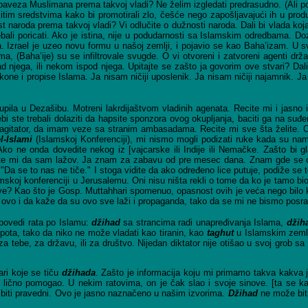
veza Muslimana prema takvoj vladi? Ne želim izgledati predrasudno. (Ali pog
tim sredstvima kako bi promotirali zlo, češće nego zapošljavajući ih u prod
nost naroda prema takvoj vladi? Vi odlučite o dužnosti naroda. Dali bi vlada
trebali poricati. Ako je istina, nije u podudarnosti sa Islamskim odredbama. 
. Izrael je uzeo novu formu u našoj zemlji, i pojavio se kao Baha’izam. U s
a, (Baha’ije) su se infiltrovale svugde. O vi otvoreni i zatvoreni agenti držav
 njega, ili nekom ispod njega. Upitajte se zašto ja govorim ove stvari? Dali 
 i propise Islama. Ja nisam ničiji uposlenik. Ja nisam ničiji najamnik. Ja
la u Dezašibu. Motreni lakrdijaštvom vladinih agenata. Recite mi i jasno i 
bi ste trebali dolaziti da hapsite sponzora ovog okupljanja, baciti ga na suđe
ja agitator, da imam veze sa stranim ambasadama. Recite mi sve šta želite. O
l-Islami
(Islamskoj Konferenciji), mi nismo mogli podizati ruke kada su nam 
o ne onda dovedite nekog iz [vajcarske ili Indije ili Nemačke. Zašto bi gla
e mi da sam lažov. Ja znam za zabavu od pre mesec dana. Znam gde se održ
 "Da se to nas ne tiče." I stoga vidite da ako određeno lice putuje, podiže s
mskoj konferenciji u Jerusalemu. Oni nisu ništa rekli o tome da ko je tamo bio i
 države? Kao što je Gosp. Muttahhari spomenuo, opasnost ovih je veća nego bi
ovo i da kaže da su ovo sve laži i propaganda, tako da se mi ne bismo posr
apovedi rata po Islamu:
džihad
sa strancima radi unapređivanja Islama,
džih
spota, tako da niko ne može vladati kao tiranin, kao
taghut
u Islamskim zeml
za tebe, za državu, ili za društvo. Nijedan diktator nije otišao u svoj grob 
ari koje se tiču
džihada
. Zašto je informacija koju mi primamo takva kakva 
i lično pomogao. U nekim ratovima, on je čak slao i svoje sinove. [ta se 
u biti pravedni. Ovo je jasno naznačeno u našim izvorima.
Džihad
ne može biti