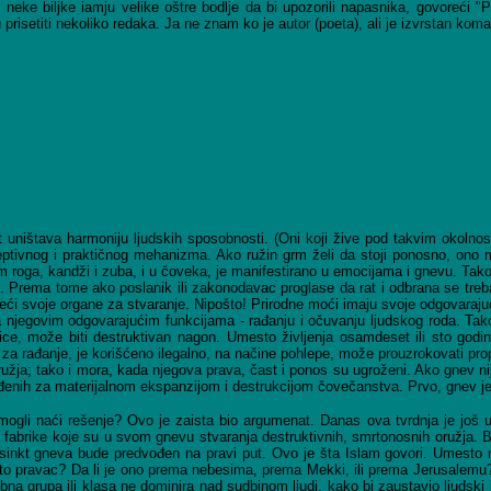
, neke biljke iamju velike oštre bodlje da bi upozorili napasnika, govoreći 
 prisetiti nekoliko redaka. Ja ne znam ko je autor (poeta), ali je izvrstan koma
st uništava harmoniju ljudskih sposobnosti. (Oni koji žive pod takvim okolnos
ptivnog i praktičnog mehanizma. Ako ružin grm želi da stoji ponosno, ono m
rom roga, kandži i zuba, i u čoveka, je manifestirano u emocijama i gnevu. Tak
ste. Prema tome ako poslanik ili zakonodavac proglase da rat i odbrana se tre
seći svoje organe za stvaranje. Nipošto! Prirodne moći imaju svoje odgovaraj
 njegovim odgovarajućim funkcijama - rađanju i očuvanju ljudskog roda. Tak
granice, može biti destruktivan nagon. Umesto življenja osamdeset ili sto god
rađanje, je korišćeno ilegalno, na načine pohlepe, može prouzrokovati propada
žja; tako i mora, kada njegova prava, čast i ponos su ugroženi. Ako gnev nij
vođenih za materijalnom ekspanzijom i destrukcijom čovečanstva. Prvo, gnev j
ta mogli naći rešenje? Ovo je zaista bio argumenat. Danas ova tvrdnja je još 
 fabrike koje su u svom gnevu stvaranja destruktivnih, smrtonosnih oružja. Ba
insinkt gneva bude predvođen na pravi put. Ovo je šta Islam govori. Umesto 
je to pravac? Da li je ono prema nebesima, prema Mekki, ili prema Jerusalemu?
bna grupa ili klasa ne dominira nad sudbinom ljudi, kako bi zaustavio ljudski i