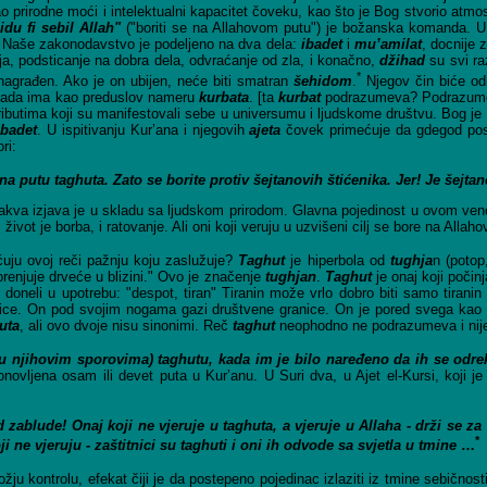
prirodne moći i intelektualni kapacitet čoveku, kao što je Bog stvorio atmos
idu fi sebil Allah"
("boriti se na Allahovom putu") je božanska komanda. U 
 Naše zakonodavstvo je podeljeno na dva dela:
ibadet
i
mu
’amilat
, docnije 
ja, podsticanje na dobra dela, odvraćanje od zla, i konačno,
džihad
su svi r
*
agrađen. Ako je on ubijen, neće biti smatran
šehidom
.
Njegov čin biće od
ihada ima kao preduslov nameru
kurbata
. [ta
kurbat
podrazumeva? Podrazumeva
ibutima koji su manifestovali sebe u universumu i ljudskome društvu. Bog je m
ibadet
. U ispitivanju Kur’ana i njegovih
ajeta
čovek primećuje da gdegod po
ri:
a putu taghuta. Zato se borite protiv šejtanovih štićenika. Jer! Je šejta
Takva izjava je u skladu sa ljudskom prirodom. Glavna pojedinost u ovom vencu
ne, život je borba, i ratovanje. Ali oni koji veruju u uzvišeni cilj se bore na Al
ećuju ovoj reči pažnju koju zaslužuje?
Taghut
je hiperbola od
tughja
n (potop
orenjuje drveće u blizini." Ovo je značenje
tughjan
.
Taghut
je onaj koji počin
 su doneli u upotrebu: "despot, tiran" Tiranin može vrlo dobro biti samo tiran
anice. On pod svojim nogama gazi društvene granice. On je pored svega kao 
uta
, ali ovo dvoje nisu sinonimi. Reč
taghut
neophodno ne podrazumeva i nij
 (u njihovim sporovima) taghutu, kada im je bilo naređeno da ih se odrek
novljena osam ili devet puta u Kur’anu. U Suri dva, u Ajet el-Kursi, koji j
 zablude! Onaj koji ne vjeruje u taghuta, a vjeruje u Allaha - drži se za
*
ji ne vjeruju - zaštitnici su taghuti i oni ih odvode sa svjetla u tmine
…
žju kontrolu, efekat čiji je da postepeno pojedinac izlaziti iz tmine sebičnost