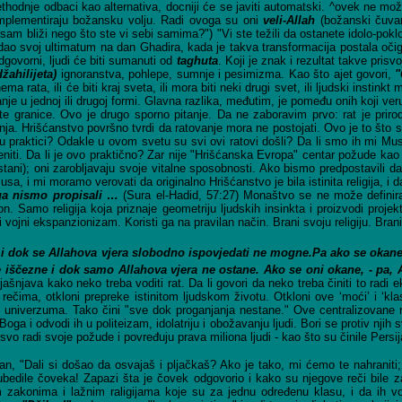
rethodnje odbaci kao alternativa, docniji će se javiti automatski. ^ovek ne mo
implementiraju božansku volju. Radi ovoga su oni
veli-Allah
(božanski čuvar
sam bliži nego što ste vi sebi samima?") "Vi ste težili da ostanete idolo-poklon
dao svoj ultimatum na dan Ghadira, kada je takva transformacija postala očigl
govorni, ljudi će biti sumanuti od
taghuta
. Koji je znak i rezultat takve prisvo
džahilijeta)
ignoranstva, pohlepe, sumnje i pesimizma. Kao što ajet govori,
"
rata, ili će biti kraj sveta, ili mora biti neki drugi svet, ili ljudski instinkt
nje u jednoj ili drugoj formi. Glavna razlika, međutim, je pomeđu onih koji veru
ite granice. Ovo je drugo sporno pitanje. Da ne zaboravim prvo: rat je priro
vanja. Hrišćanstvo površno tvrdi da ratovanje mora ne postojati. Ovo je to što
 u praktici? Odakle u ovom svetu su svi ovi ratovi došli? Da li smo ih mi Mus
eniti. Da li je ovo praktično? Zar nije "Hrišćanska Evropa" centar požude kao
ni); oni zarobljavaju svoje vitalne sposobnosti. Ako bismo predpostavili da p
usa, i mi moramo verovati da originalno Hrišćanstvo je bila istinita religija, i 
ga nismo propisali …
(Sura el-Hadid, 57:27) Monaštvo se ne može definirat
n. Samo religija koja priznaje geometriju ljudskih insinkta i proizvodi pro
i vojni ekspanzionizam. Koristi ga na pravilan način. Brani svoju religiju. Brani
i dok se Allahova vjera slobodno ispovjedati ne mogne.Pa ako se okane, o
e iščezne i dok samo Allahova vjera ne ostane. Ako se oni okane, - pa, 
jašnjava kako neko treba voditi rat. Da li govori da neko treba činiti to radi e
 rečima, otkloni prepreke istinitom ljudskom životu. Otkloni ove ‘moći’ i ‘kl
m univerzuma. Tako čini "sve dok proganjanja nestane." Ove centralizovane 
a i odvodi ih u politeizam, idolatriju i obožavanju ljudi. Bori se protiv njih 
vo radi svoje požude i povređuju prava miliona ljudi - kao što su činile Persij
an, "Dali si došao da osvajaš i pljačkaš? Ako je tako, mi ćemo te nahraniti;
 ubedile čoveka! Zapazi šta je čovek odgovorio i kako su njegove reči bile z
 zakonima i lažnim raligijama koje su za jednu određenu klasu, i da ih 