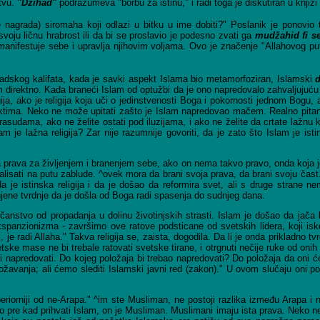
stvu.
"Džihad"
podrazumeva "borbu za istinu," i radi toga je diskutiran u knjizi
e nagrada) siromaha koji odlazi u bitku u ime dobiti?" Poslanik je ponovio
 svoju ličnu hrabrost ili da bi se proslavio je podesno zvati ga
mudžahid fi se
manifestuje sebe i upravlja njihovim voljama. Ovo je značenje "Allahovog p
adskog kalifata, kada je savki aspekt Islama bio metamorfoziran, Islamski
ektno. Kada braneći Islam od optužbi da je ono napredovalo zahvaljujuću ra
a religija, ako je religija koja uči o jedinstvenosti Boga i pokornosti jednom Bo
ma. Neko ne može upitati zašto je Islam napredovao mačem. Realno pitanje je
asudama, ako ne želite ostati pod iluzijama, i ako ne želite da crtate laž
 je lažna religija? Zar nije razumnije govoriti, da je zato što Islam je istin
prava za življenjem i branenjem sebe, ako on nema takvo pravo, onda koja je
lisati na putu zablude. ^ovek mora da brani svoja prava, da brani svoju čast
 da je istinska religija i da je došao da reformira svet, ali s druge strane 
i njene tvrdnje da je došla od Boga radi spasenja do sudnjeg dana.
ečanstvo od propadanja u dolinu životinjskih strasti. Islam je došao da jača
ekspanzionizma - završimo ove ratove podsticane od svetskih lidera, koji is
, je radi Allaha." Takva religija se, zaista, dogodila. Da li je onda prikladno tv
ske mase ne bi trebale ratovati svetske tirane, i otrgnuti nečije ruke od onih
a i napredovati. Do kojeg položaja bi trebao napredovati? Do položaja da oni će
ožavanja; ali ćemo slediti Islamski javni red (zakon)." U ovom slučaju oni p
riorniji od ne-Arapa." ^im ste Musliman, ne postoji razlika između Arapa i ne-
što pre kad prihvati Islam, on je Musliman. Muslimani imaju ista prava. Neko n