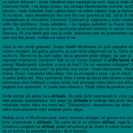
sa našom državom - imala određene veze saradnje sa ovim, koja je onda oba
Islamske međe; i na drugu stranu, oni uzimaju Muslimanske imovine različi
takvom, i tada autoriteti vlasti odlaze tamo na velike zabave, koja je duž
Vi mi recite, vaša ekselencijo! Ako sve što ovo govorim je laž, oni bi ih 
Kolonijalizam je skrivalište Cionizma. Cionizam je zagmizao u kožu Izraela
veliki deo pozdrava i hvala određeno, i svi njegovi autoriteti su čuvari Islam
govori. Ja ne marim ako je ovo upućivanje glavnom ministru ili nekom iznad
obaveza. Ali sve dokle god sam ja ovde, obavezan sam da propovedam zakone
sam ono šta jesam, svidelo se vama ili ne.
Juče su me učinili gnevnim. Grupa mladih Muslimana se juče popodne okupi
sistem iscrpljen. [ta god ja govorim, ja sam lično odgovoran za to. Sutra ne
recite mi. Recite mi da sam lažov, da ja govorim protiv religije, da sam 
nazivate Islamskom zemljom? Dali su ovi čuvari Islama? U
el-Mu
’tamar e
postoji Muslimanski savetnik u ovoj dr žavi? Zar mi nemamo inženjere? Ak
započnem svoj kriticizam? Ja govorim ove stvari i imam dokumente. Recit
imena. Znam i savetnike tako dobro. Oni su mi kazali o tome, i ja im rekoh,
ni jednu jedinu reč. Nisu spomenuli ništa o tome da šta je bilo rečeno u Isla
iskorenjuju drvo čednosti u našoj zemlji, koji prosipaju vetru letinu ove
pogledu ove opasnosti. Vi znate vašu obavezu. Vlada treba da porekne sve 
Ovde postoji još jedna faza
džihada
. Do sada (smo spomenuli) tri vrste z
nebi postala neprijateljska. Još jedan tip
džihada
je vođenje rata protiv de
milosrdan način, neko mu mora reći, "Diktatorstvo i despotizam nije dobro 
neko mora pripremiti vojni ustanak protiv njega.
Možda će te vi Muslimani pitati zašto Islamski učenjaci ne govore ove stv
lično učestvovati u
džihadu
. Ne samo da bi on odobrio
džihad
, nego bi 
izvorima u pogledu na
džihad
, jedan od uslova je da imam ili sultan moraj
da se borimo uz pravedne sultane i da ih branimo.